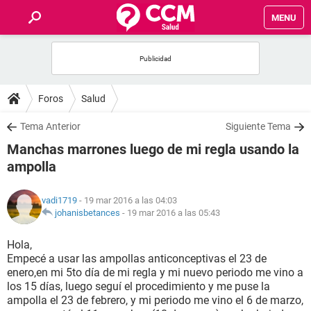
MENU
INICIO
FOROS
Foros
Salud
SALUD
Tema Anterior
Siguiente Tema
Manchas marrones luego de mi regla usando la
FAMILIA
ampolla
NUTRICIÓN
vadi1719
- 19 mar 2016 a las 04:03
johanisbetances
-
19 mar 2016 a las 05:43
BIENESTAR
Hola,
Empecé a usar las ampollas anticonceptivas el 23 de
SEXUALIDAD
enero,en mi 5to día de mi regla y mi nuevo periodo me vino a
los 15 días, luego seguí el procedimiento y me puse la
ampolla el 23 de febrero, y mi periodo me vino el 6 de marzo,
GLOSARIO