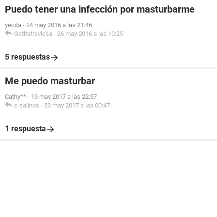
Puedo tener una infección por masturbarme
yecita
-
24 may 2016 a las 21:46
Gatitatraviesa
-
26 may 2016 a las 10:25
5 respuestas
Me puedo masturbar
Cathy**
-
19 may 2017 a las 22:57
c-salinas
-
20 may 2017 a las 00:47
1 respuesta