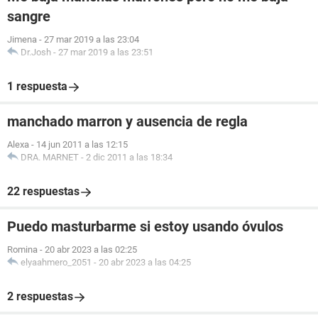
sangre
Jimena
-
27 mar 2019 a las 23:04
Dr.Josh
-
27 mar 2019 a las 23:51
1 respuesta
manchado marron y ausencia de regla
Alexa
-
14 jun 2011 a las 12:15
DRA. MARNET
-
2 dic 2011 a las 18:34
22 respuestas
Puedo masturbarme si estoy usando óvulos
Romina
-
20 abr 2023 a las 02:25
elyaahmero_2051
-
20 abr 2023 a las 04:25
2 respuestas