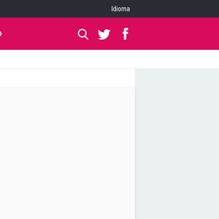
Idioma
O