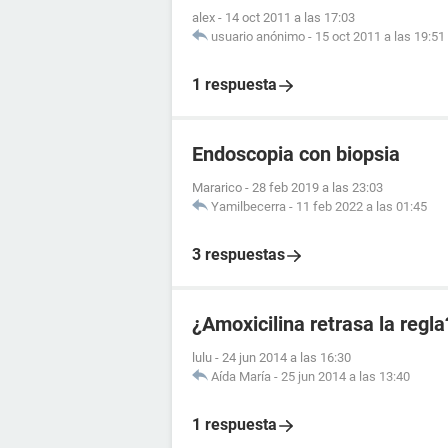
alex
-
14 oct 2011 a las 17:03
usuario anónimo
-
15 oct 2011 a las 19:51
1 respuesta
Endoscopia con biopsia
Mararico
-
28 feb 2019 a las 23:03
Yamilbecerra
-
11 feb 2022 a las 01:45
3 respuestas
¿Amoxicilina retrasa la regla
lulu
-
24 jun 2014 a las 16:30
Aída María
-
25 jun 2014 a las 13:40
1 respuesta