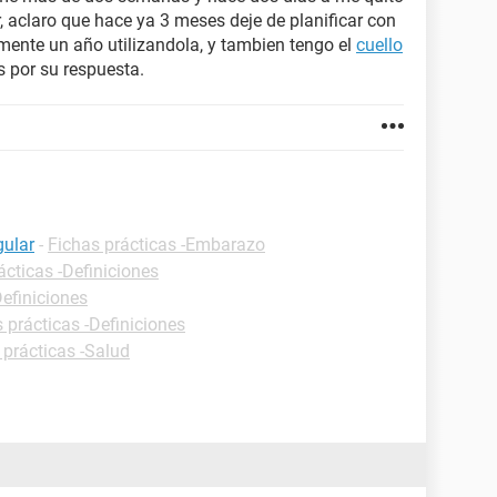
, aclaro que hace ya 3 meses deje de planificar con
ente un año utilizandola, y tambien tengo el
cuello
s por su respuesta.
gular
-
Fichas prácticas -Embarazo
ácticas -Definiciones
Definiciones
 prácticas -Definiciones
 prácticas -Salud