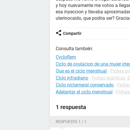
y hoy nuevamente me volvio a llegar
esa inyeccion y llevaba aproximadam
uterinocaido, que podria ser? Gracia
Compartir
Consulta también:
Cycloflem
Ciclo de ovulacion de una mujer irre
Que es el ciclo menstrual
-
Fichas pr
Ciclo infradiano
-
Fichas prácticas -
Ciclo nictameral conservado
-
Fichas
Adelantar el ciclo menstrual
-
Fichas
1 respuesta
RESPUESTA 1 / 1