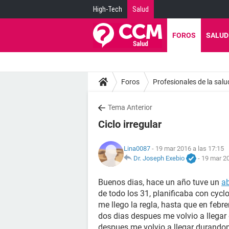
High-Tech
Salud
FOROS
SALUD
Foros
Profesionales de la salu
Tema Anterior
Ciclo irregular
Lina0087
- 19 mar 2016 a las 17:15
Dr. Joseph Exebio
-
19 mar 20
Buenos dias, hace un año tuve un
a
de todo los 31, planificaba con cycl
me llego la regla, hasta que en febre
dos dias despues me volvio a llegar 
despues me volvio a llegar durand