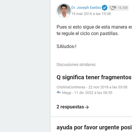
Dr. Joseph Exebio
16.358
19 mar 2016 a las 19:38
Pues si esto sigue de esta manera e
te regule el ciclo con pastillas.
SAludos-!
Discusiones similares
Q significa tener fragmento
CristinaContreras
-
22 nov 2018 a las 03:08
Magy
-
11 dic 2022 a las 06:55
2 respuestas
ayuda por favor urgente posi