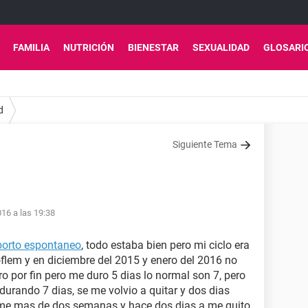
FAMILIA
NUTRICIÓN
BIENESTAR
SEXUALIDAD
GLOSARI
d
Siguiente Tema
16 a las 19:38
borto espontaneo
, todo estaba bien pero mi ciclo era
oflem y en diciembre del 2015 y enero del 2016 no
ro por fin pero me duro 5 dias lo normal son 7, pero
durando 7 dias, se me volvio a quitar y dos dias
ome mas de dos semanas y hace dos dias a me quito