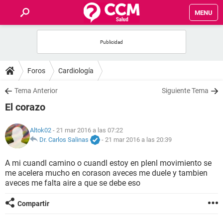
MENU
INICIO
FOROS
Foros
Cardiología
SALUD
Tema Anterior
Siguiente Tema
El corazo
FAMILIA
Altok02
- 21 mar 2016 a las 07:22
NUTRICIÓN
Dr. Carlos Salinas
-
21 mar 2016 a las 20:39
A mi cuandl camino o cuandl estoy en plenl movimiento se
BIENESTAR
me acelera mucho en corason aveces me duele y tambien
aveces me falta aire a que se debe eso
SEXUALIDAD
Compartir
GLOSARIO