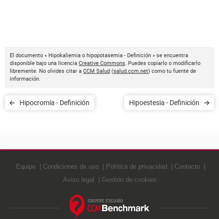
El documento « Hipokaliemia o hipopotasemia - Definición » se encuentra
disponible bajo una licencia
Creative Commons
. Puedes copiarlo o modificarlo
libremente. No olvides citar a
CCM Salud
(
salud.ccm.net
) como tu fuente de
información.
Hipocromía - Definición
Hipoestesia - Definición
Equipo
Condiciones de uso
Política de privacidad
Contacto
Aviso legal
Gestión de cookies