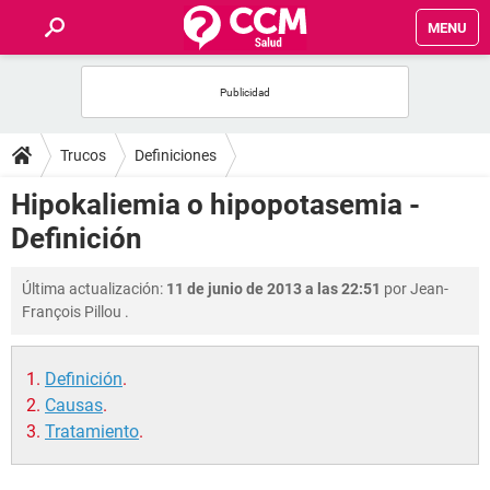
MENU
INICIO
FOROS
Trucos
Definiciones
SALUD
Hipokaliemia o hipopotasemia -
Definición
FAMILIA
Última actualización:
11 de junio de 2013 a las 22:51
por
Jean-
NUTRICIÓN
François Pillou
.
BIENESTAR
Definición
.
Causas
.
SEXUALIDAD
Tratamiento
.
GLOSARIO