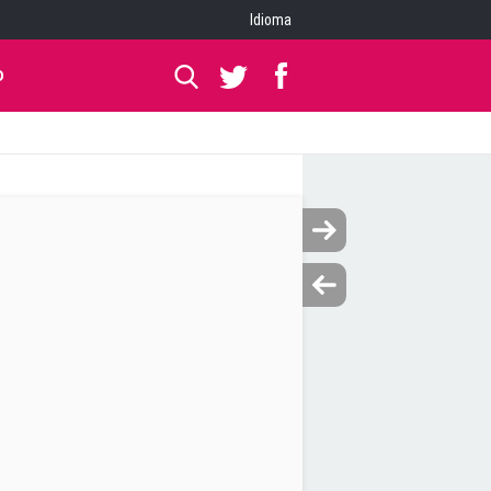
Idioma
O