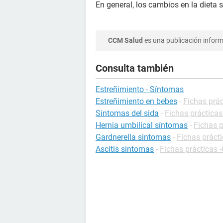
En general, los cambios en la dieta s
CCM Salud
es una publicación informa
Consulta también
Estreñimiento - Síntomas
Estreñimiento en bebes
-
Fichas prác
Sintomas del sida
-
Fichas prácticas
Hernia umbilical síntomas
-
Fichas p
Gardnerella sintomas
-
Fichas prácti
Ascitis sintomas
-
Fichas prácticas -