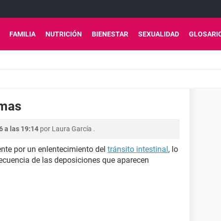
FAMILIA
NUTRICIÓN
BIENESTAR
SEXUALIDAD
GLOSARI
omas
6 a las 19:14
por
Laura García
.
ente por un enlentecimiento del
tránsito intestinal
, lo
recuencia de las deposiciones que aparecen