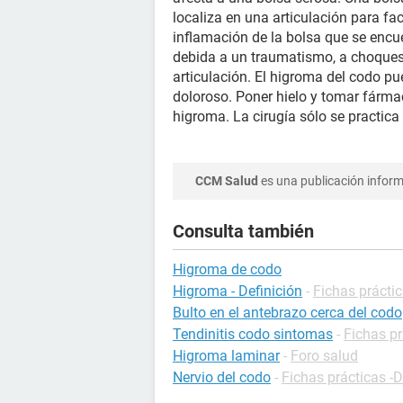
localiza en una articulación para fa
inflamación de la bolsa que se encue
debida a un traumatismo, a choques 
articulación. El higroma del codo p
doloroso. Poner hielo y tomar fárma
higroma. La cirugía sólo se practica
CCM Salud
es una publicación informa
Consulta también
Higroma de codo
Higroma - Definición
-
Fichas práctic
Bulto en el antebrazo cerca del codo
Tendinitis codo sintomas
-
Fichas pr
Higroma laminar
-
Foro salud
Nervio del codo
-
Fichas prácticas -D