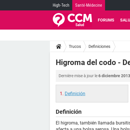
High-Tech
Santé-Médecine
FORUMS
SAL
Trucos
Definiciones
Higroma del codo - De
Dernière mise à jour le
6 diciembre 2013
Definición
Definición
El higroma, también llamada bursiti
afecta a una bolsa serosa. Una bolsa