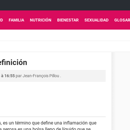
UD
FAMILIA
NUTRICIÓN
BIENESTAR
SEXUALIDAD
GLOSAR
finición
 à 16:55
par
Jean-François Pillou
.
s, es un término que define una inflamación que
 serosa es una bolsa lleno de líquido que se