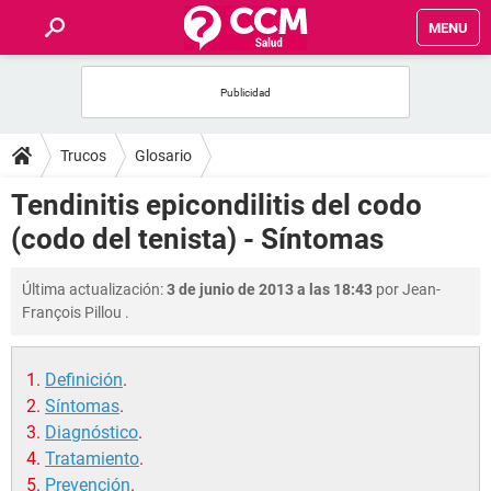
MENU
INICIO
FOROS
Trucos
Glosario
SALUD
Tendinitis epicondilitis del codo
(codo del tenista) - Síntomas
FAMILIA
Última actualización:
3 de junio de 2013 a las 18:43
por
Jean-
NUTRICIÓN
François Pillou
.
BIENESTAR
Definición
.
Síntomas
.
SEXUALIDAD
Diagnóstico
.
Tratamiento
.
GLOSARIO
Prevención
.