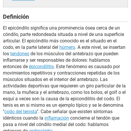
Definición
El epicóndilo significa una prominencia ósea cerca de un
cóndilo, parte redondeada situada a nivel de una superficie
articular. El epicóndilo más conocido es el situado en el
codo, en la parte lateral del
húmero
. A este nivel, se insertan
los
tendones
de los músculos del antebrazo que pueden
inflamarse y ser responsables de dolores: hablamos
entonces de
épicondilitis
. Este fenómeno es causado por
movimientos repetitivos y contracciones repetidas de los
músculos situados en el interior del antebrazo. Las
actividades deportivas que requieren un giro particular de la
mano, la muñeca y el antebrazo, como los bolos, el golf o el
esquí a veces son la causa de la epicondilitis del codo. El
tenis es en si mismo es un ejemplo típico y se le denomina
"
codo del tenista
". Cabe señalar que existen síntomas
idénticos cuando la
inflamación
concierne al tendón que
pasa a nivel del cóndilo medial del codo: hablamos
entonces de
epitrocleitis
.