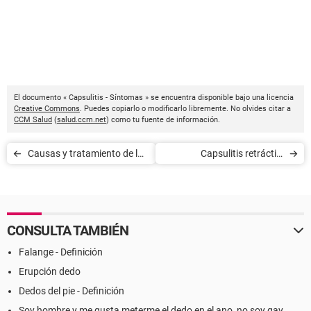
El documento « Capsulitis - Síntomas » se encuentra disponible bajo una licencia
Creative Commons
. Puedes copiarlo o modificarlo libremente. No olvides citar a
CCM Salud
(
salud.ccm.net
) como tu fuente de información.
Causas y tratamiento de la
Capsulitis retráctil -
candidiasis
Síntomas
CONSULTA TAMBIÉN
Falange - Definición
Erupción dedo
Dedos del pie - Definición
Soy hombre y me gusta meterme el dedo en el ano, no soy gay.