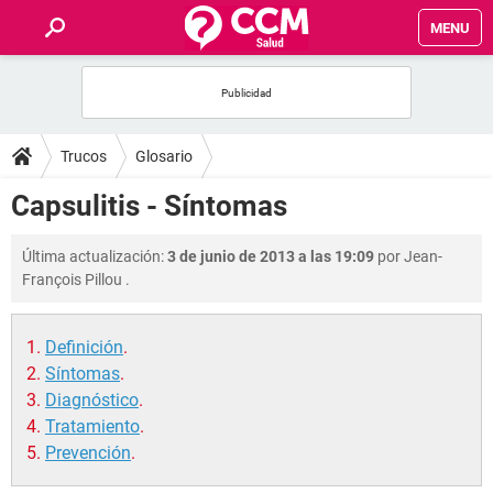
MENU
INICIO
FOROS
Trucos
Glosario
SALUD
Capsulitis - Síntomas
FAMILIA
Última actualización:
3 de junio de 2013 a las 19:09
por
Jean-
François Pillou
.
NUTRICIÓN
Definición
.
BIENESTAR
Síntomas
.
Diagnóstico
.
SEXUALIDAD
Tratamiento
.
Prevención
.
GLOSARIO