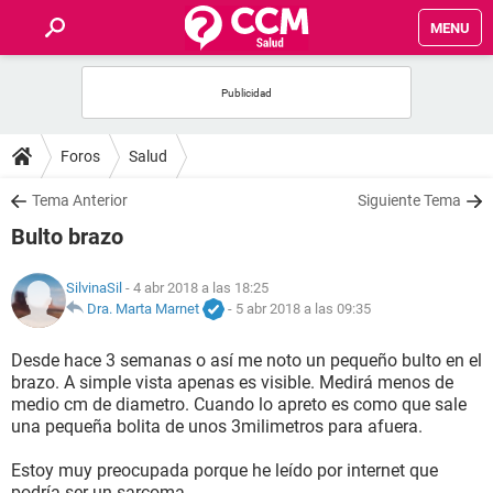
MENU
INICIO
FOROS
Foros
Salud
SALUD
Tema Anterior
Siguiente Tema
Bulto brazo
FAMILIA
SilvinaSil
- 4 abr 2018 a las 18:25
NUTRICIÓN
Dra. Marta Marnet
-
5 abr 2018 a las 09:35
Desde hace 3 semanas o así me noto un pequeño bulto en el
BIENESTAR
brazo. A simple vista apenas es visible. Medirá menos de
medio cm de diametro. Cuando lo apreto es como que sale
SEXUALIDAD
una pequeña bolita de unos 3milimetros para afuera.
Estoy muy preocupada porque he leído por internet que
GLOSARIO
podría ser un sarcoma.