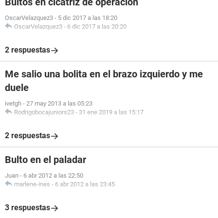
Bultos en cicatriz de operación
OscarVelazquez3
-
5 dic 2017 a las 18:20
OscarVelazquez3
-
6 dic 2017 a las 20:20
2 respuestas
Me salio una bolita en el brazo izquierdo y me
duele
ivetgh
-
27 may 2013 a las 05:23
Rodrigobocajuniors23
-
31 ene 2019 a las 15:17
2 respuestas
Bulto en el paladar
Juan
-
6 abr 2012 a las 22:50
marlene-ines
-
6 abr 2012 a las 23:45
3 respuestas