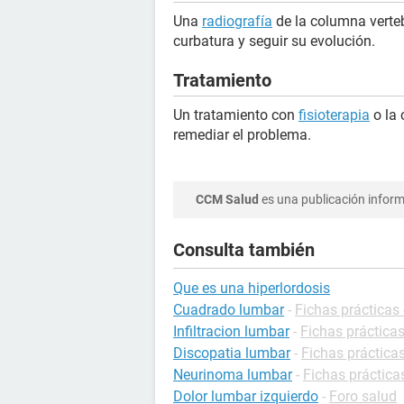
Una
radiografía
de la columna verteb
curbatura y seguir su evolución.
Tratamiento
Un tratamiento con
fisioterapia
o la 
remediar el problema.
CCM Salud
es una publicación informa
Consulta también
Que es una hiperlordosis
Cuadrado lumbar
-
Fichas prácticas 
Infiltracion lumbar
-
Fichas práctica
Discopatia lumbar
-
Fichas prácticas
Neurinoma lumbar
-
Fichas práctica
Dolor lumbar izquierdo
-
Foro salud