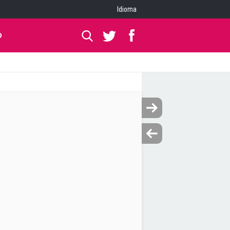
Idioma
O