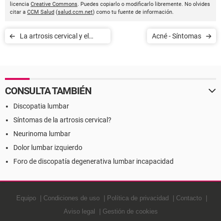
licencia
Creative Commons
. Puedes copiarlo o modificarlo libremente. No olvides
citar a
CCM Salud
(
salud.ccm.net
) como tu fuente de información.
La artrosis cervical y el
Acné - Síntomas
ejercicio - Síntomas
CONSULTA TAMBIÉN
Discopatia lumbar
Síntomas de la artrosis cervical?
Neurinoma lumbar
Dolor lumbar izquierdo
Foro de discopatía degenerativa lumbar incapacidad
Equipo
Condiciones de uso
Política de privacidad
Contacto
Aviso legal
Gestión de cookies