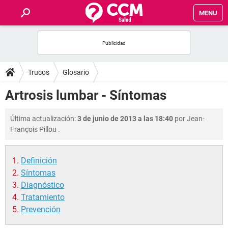
MENU
INICIO
FOROS
Trucos
Glosario
SALUD
Artrosis lumbar - Síntomas
FAMILIA
Última actualización:
3 de junio de 2013 a las 18:40
por
Jean-
François Pillou
.
NUTRICIÓN
Definición
BIENESTAR
Síntomas
Diagnóstico
SEXUALIDAD
Tratamiento
Prevención
GLOSARIO