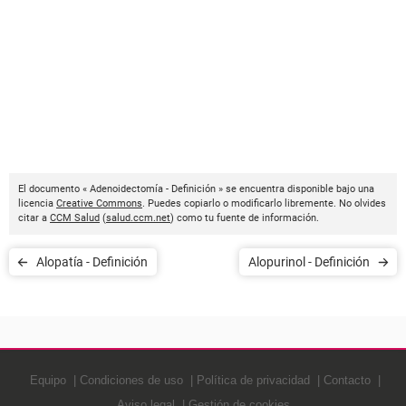
El documento « Adenoidectomía - Definición » se encuentra disponible bajo una
licencia
Creative Commons
. Puedes copiarlo o modificarlo libremente. No olvides
citar a
CCM Salud
(
salud.ccm.net
) como tu fuente de información.
Alopatía - Definición
Alopurinol - Definición
Equipo
Condiciones de uso
Política de privacidad
Contacto
Aviso legal
Gestión de cookies