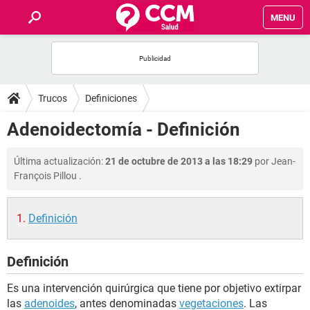
MENU
INICIO
FOROS
Trucos
Definiciones
SALUD
Adenoidectomía - Definición
FAMILIA
Última actualización:
21 de octubre de 2013 a las 18:29
por
Jean-
François Pillou
.
NUTRICIÓN
Definición
BIENESTAR
Definición
SEXUALIDAD
Es una intervención quirúrgica que tiene por objetivo extirpar
GLOSARIO
las
adenoides
, antes denominadas
vegetaciones
. Las