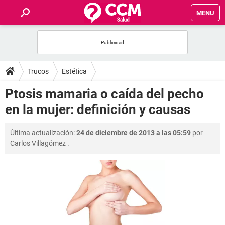
MENU
INICIO
FOROS
Trucos
Estética
SALUD
Ptosis mamaria o caída del pecho
en la mujer: definición y causas
FAMILIA
Última actualización:
24 de diciembre de 2013 a las 05:59
por
NUTRICIÓN
Carlos Villagómez
.
BIENESTAR
SEXUALIDAD
GLOSARIO