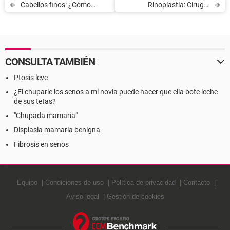
Cabellos finos: ¿Cómo
Rinoplastia: Cirugía
darles volumen?
reparadora o estética de la
nariz y sus secuelas
operatorias
CONSULTA TAMBIÉN
Ptosis leve
¿El chuparle los senos a mi novia puede hacer que ella bote leche
de sus tetas?
"Chupada mamaria"
Displasia mamaria benigna
Fibrosis en senos
Equipo
Condiciones de uso
Política de privacidad
Contacto
Aviso legal
Gestión de cookies