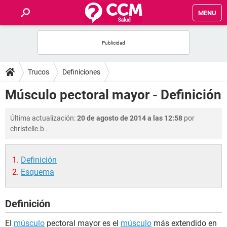
MENU
INICIO
FOROS
Trucos
Definiciones
SALUD
Músculo pectoral mayor - Definición
FAMILIA
Última actualización:
20 de agosto de 2014 a las 12:58
por
christelle.b
.
NUTRICIÓN
Definición
BIENESTAR
Esquema
SEXUALIDAD
Definición
GLOSARIO
El
músculo
pectoral mayor es el
músculo
más extendido en