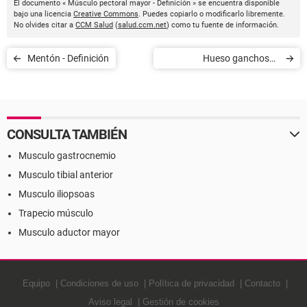
El documento « Músculo pectoral mayor - Definición » se encuentra disponible
bajo una licencia
Creative Commons
. Puedes copiarlo o modificarlo libremente.
No olvides citar a
CCM Salud
(
salud.ccm.net
) como tu fuente de información.
Mentón - Definición
Hueso ganchoso -
Definición
CONSULTA TAMBIÉN
Musculo gastrocnemio
Musculo tibial anterior
Musculo iliopsoas
Trapecio músculo
Musculo aductor mayor
Equipo
Condiciones de uso
Política de privacidad
Contacto
Aviso legal
Gestión de cookies