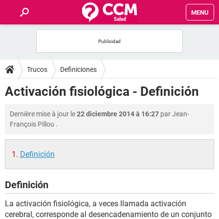
MENU
INICIO
FORUMS
Trucos
Definiciones
SALUD
Activación fisiológica - Definición
FAMILIA
Dernière mise à jour le
22 diciembre 2014 à 16:27
par
Jean-
François Pillou
.
NUTRICIÓN
Definición
BIENESTAR
Definición
SEXUALIDAD
La activación fisiológica, a veces llamada activación
GLOSARIO
cerebral, corresponde al desencadenamiento de un conjunto