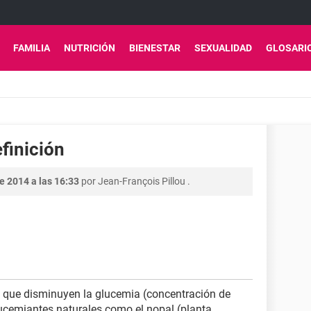
FAMILIA
NUTRICIÓN
BIENESTAR
SEXUALIDAD
GLOSARI
finición
e 2014 a las 16:33
por
Jean-François Pillou
.
 que disminuyen la glucemia (concentración de
lucemiantes naturales como el nopal (planta