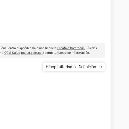
e encuentra disponible bajo una licencia
Creative Commons
. Puedes
ar a
CCM Salud
(
salud.ccm.net
) como tu fuente de información.
Hipopituitarismo - Definición