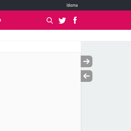
Idioma
O