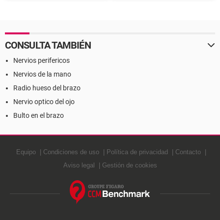
Definición
estrés - Definición
CONSULTA TAMBIÉN
Nervios perifericos
Nervios de la mano
Radio hueso del brazo
Nervio optico del ojo
Bulto en el brazo
Equipo
Condiciones de uso
Política de privacidad
Contacto
Aviso legal
Gestión de cookies