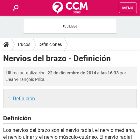
MENU
INICIO
FOROS
Trucos
Definiciones
SALUD
Nervios del brazo - Definición
FAMILIA
Última actualización:
22 de diciembre de 2014 a las 16:33
por
Jean-François Pillou
.
NUTRICIÓN
Definición
BIENESTAR
Definición
SEXUALIDAD
Los nervios del brazo son el nervio radial, el nervio mediano,
GLOSARIO
el nervio ulnar y el nervio músculo-cutáneo. El nervio radial