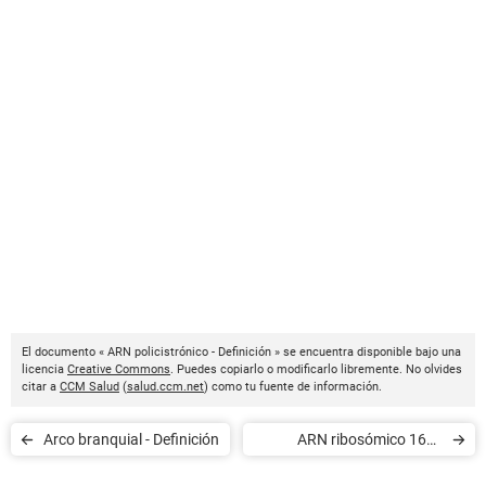
El documento « ARN policistrónico - Definición » se encuentra disponible bajo una
licencia
Creative Commons
. Puedes copiarlo o modificarlo libremente. No olvides
citar a
CCM Salud
(
salud.ccm.net
) como tu fuente de información.
Arco branquial - Definición
ARN ribosómico 16S -
Definición