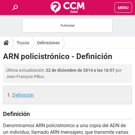
MENU
INICIO
FOROS
Trucos
Definiciones
SALUD
ARN policistrónico - Definición
FAMILIA
Última actualización:
22 de diciembre de 2014 a las 16:57
por
Jean-François Pillou
.
NUTRICIÓN
Definición
BIENESTAR
Definición
SEXUALIDAD
Denominamos ARN policistronico a una copia del ADN de
GLOSARIO
un individuo, llamado ARN mensajero, que transmite varias