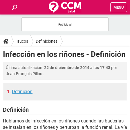
MENU
INICIO
FOROS
Trucos
Definiciones
SALUD
Infección en los riñones - Definición
FAMILIA
Última actualización:
22 de diciembre de 2014 a las 17:43
por
Jean-François Pillou
.
NUTRICIÓN
Definición
BIENESTAR
Definición
SEXUALIDAD
Hablamos de infección en los riñones cuando las bacterias
GLOSARIO
se instalan en los riñones y perturban la función renal. La vía