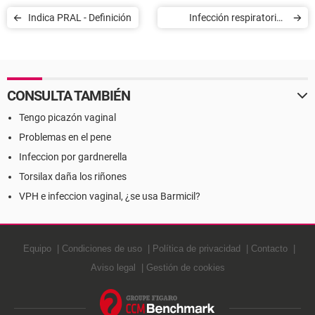
Indica PRAL - Definición
Infección respiratoria -
Definición
CONSULTA TAMBIÉN
Tengo picazón vaginal
Problemas en el pene
Infeccion por gardnerella
Torsilax daña los riñones
VPH e infeccion vaginal, ¿se usa Barmicil?
Equipo
Condiciones de uso
Política de privacidad
Contacto
Aviso legal
Gestión de cookies