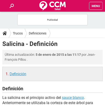
MENU
INICIO
FOROS
Trucos
Definiciones
SALUD
Salicina - Definición
FAMILIA
Última actualización:
5 de enero de 2015 a las 11:17
por
Jean-
François Pillou
.
NUTRICIÓN
Definición
BIENESTAR
Definición
SEXUALIDAD
La salicina es el principio activo del
sauce blanco
.
GLOSARIO
Anteriormente se utilizaba la corteza de este árbol para