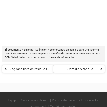
El documento « Salicina - Definición » se encuentra disponible bajo una licencia
Creative Commons
. Puedes copiarlo o modificarlo libremente. No olvides citar a
CCM Salud
(
salud.ccm.net
) como tu fuente de información.
Régimen libre de residuos -
Cámara o tanque de
Definición
recompresión - Definición
Equipo
Condiciones de uso
Política de privacidad
Contacto
Aviso legal
Gestión de cookies