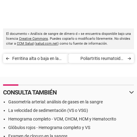
El documento « Análisis de sangre de dímero d » se encuentra disponible bajo una
licencia
Creative Commons
. Puedes copiarlo o modificarlo libremente. No olvides
citar a
CCM Salud
(
salud.ccm.net
) como tu fuente de información.
Ferritina alta o baja en la
Poliartritis reumatoide -
sangre
Análisis de sangre
CONSULTA TAMBIÉN
Gasometría arterial: análisis de gases en la sangre
La velocidad de sedimentación (VS o VSG)
Hemograma completo - VCM, CHCM, HCM y Hematocrito
Glóbulos rojos - Hemograma completo y VS
Examen de cloruro en la sangre