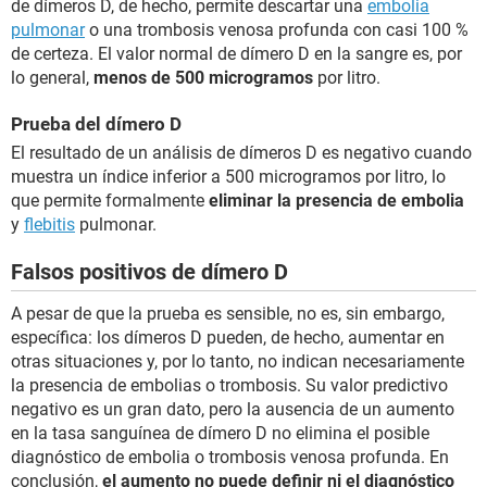
de dímeros D, de hecho, permite descartar una
embolia
pulmonar
o una trombosis venosa profunda con casi 100 %
de certeza. El valor normal de dímero D en la sangre es, por
lo general,
menos de 500 microgramos
por litro.
Prueba del dímero D
El resultado de un análisis de dímeros D es negativo cuando
muestra un índice inferior a 500 microgramos por litro, lo
que permite formalmente
eliminar la presencia de embolia
y
flebitis
pulmonar.
Falsos positivos de dímero D
A pesar de que la prueba es sensible, no es, sin embargo,
específica: los dímeros D pueden, de hecho, aumentar en
otras situaciones y, por lo tanto, no indican necesariamente
la presencia de embolias o trombosis. Su valor predictivo
negativo es un gran dato, pero la ausencia de un aumento
en la tasa sanguínea de dímero D no elimina el posible
diagnóstico de embolia o trombosis venosa profunda. En
conclusión,
el aumento no puede definir ni el diagnóstico