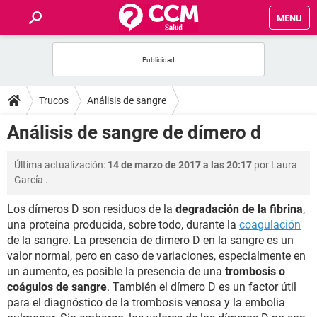
MENU
INICIO
FOROS
Trucos
Análisis de sangre
SALUD
Análisis de sangre de dímero d
FAMILIA
Última actualización:
14 de marzo de 2017 a las 20:17
por
Laura
García
.
NUTRICIÓN
Los dímeros D son residuos de la
degradación de la fibrina
,
una proteína producida, sobre todo, durante la
coagulación
BIENESTAR
de la sangre. La presencia de dímero D en la sangre es un
valor normal, pero en caso de variaciones, especialmente en
SEXUALIDAD
un aumento, es posible la presencia de una
trombosis o
coágulos de sangre
. También el dímero D es un factor útil
para el diagnóstico de la trombosis venosa y la embolia
GLOSARIO