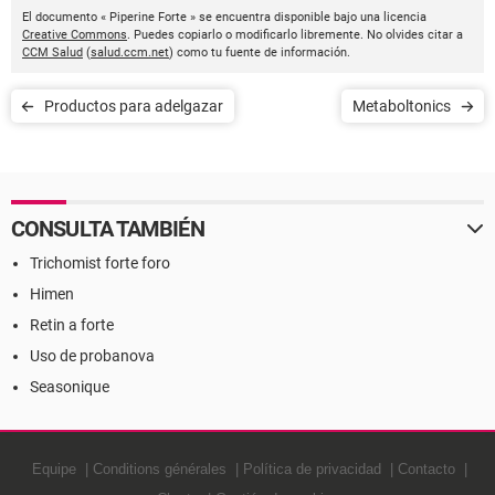
El documento « Piperine Forte » se encuentra disponible bajo una licencia
Creative Commons
. Puedes copiarlo o modificarlo libremente. No olvides citar a
CCM Salud
(
salud.ccm.net
) como tu fuente de información.
Productos para adelgazar
Metaboltonics
CONSULTA TAMBIÉN
Trichomist forte foro
Himen
Retin a forte
Uso de probanova
Seasonique
Equipe
Conditions générales
Política de privacidad
Contacto