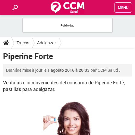
MENU
INICIO
FORUMS
Trucos
Adelgazar
SALUD
Piperine Forte
FAMILIA
Dernière mise à jour le
1 agosto 2016 à 20:33
par
CCM Salud
.
Ventajas e inconvenientes del consumo de Piperine Forte,
NUTRICIÓN
pastillas para adelgazar.
BIENESTAR
SEXUALIDAD
GLOSARIO