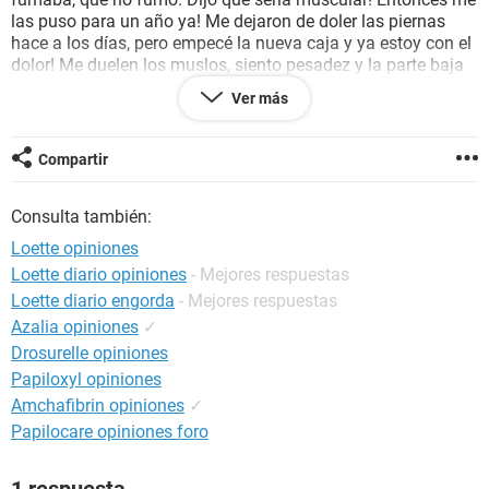
las puso para un año ya! Me dejaron de doler las piernas
hace a los días, pero empecé la nueva caja y ya estoy con el
dolor! Me duelen los muslos, siento pesadez y la parte baja
de las piernas también me molesta! Llevo 4 pastillas de la
Ver más
segunda caja , si fuese de efecto secundario cuándo podría
dejarlas? Mañana iré al Fisio por si fuese muscular! Me tiene
muy preocupada , estoy constantemente mirándome las
Compartir
piernas por si se hinchan o se ponen rojas !! Si me pudieseis
ayudar!! Tengo 30 años !! Muchas gracias
Consulta también:
Loette opiniones
Loette diario opiniones
- Mejores respuestas
Loette diario engorda
- Mejores respuestas
Azalia opiniones
✓
Drosurelle opiniones
Papiloxyl opiniones
Amchafibrin opiniones
✓
Papilocare opiniones foro