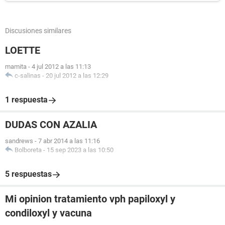
Discusiones similares
LOETTE
mamita
-
4 jul 2012 a las 11:13
c-salinas
-
20 jul 2012 a las 12:29
1 respuesta
DUDAS CON AZALIA
sandrews
-
7 abr 2014 a las 11:16
Bolboreta
-
15 sep 2023 a las 10:50
5 respuestas
Mi opinion tratamiento vph papiloxyl y
condiloxyl y vacuna