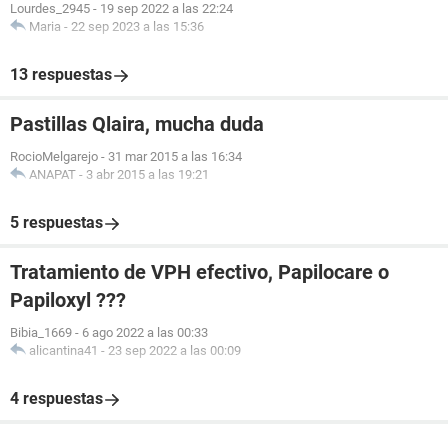
Lourdes_2945
-
19 sep 2022 a las 22:24
Maria
-
22 sep 2023 a las 15:36
13 respuestas
Pastillas Qlaira, mucha duda
RocioMelgarejo
-
31 mar 2015 a las 16:34
ANAPAT
-
3 abr 2015 a las 19:21
5 respuestas
Tratamiento de VPH efectivo, Papilocare o
Papiloxyl ???
Bibia_1669
-
6 ago 2022 a las 00:33
alicantina41
-
23 sep 2022 a las 00:09
4 respuestas