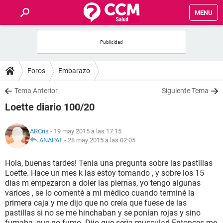
MENU
INICIO
FOROS
Foros
Embarazo
SALUD
Tema Anterior
Siguiente Tema
Loette diario 100/20
FAMILIA
ARCris
- 19 may 2015 a las 17:15
NUTRICIÓN
ANAPAT
-
28 may 2015 a las 02:05
Hola, buenas tardes! Tenía una pregunta sobre las pastillas
BIENESTAR
Loette. Hace un mes k las estoy tomando , y sobre los 15
días m empezaron a doler las piernas, yo tengo algunas
SEXUALIDAD
varices , se lo comenté a mi médico cuando terminé la
primera caja y me dijo que no creía que fuese de las
pastillas si no se me hinchaban y se ponían rojas y sino
GLOSARIO
fumaba, que no fumo. Dijo que serìa muscular! Entonces me