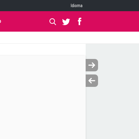
Idioma
O