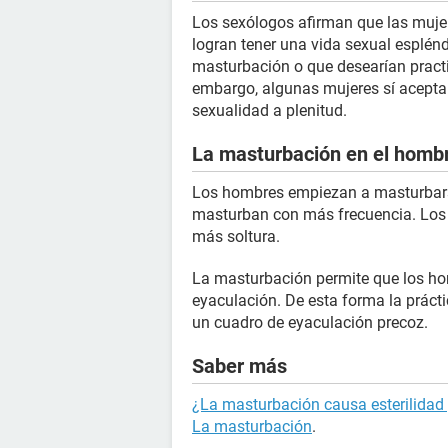
Los sexólogos afirman que las muje
logran tener una vida sexual esplén
masturbación o que desearían practi
embargo, algunas mujeres sí acepta
sexualidad a plenitud.
La masturbación en el homb
Los hombres empiezan a masturbarse 
masturban con más frecuencia. Los
más soltura.
La masturbación permite que los ho
eyaculación. De esta forma la prácti
un cuadro de eyaculación precoz.
Saber más
¿La masturbación causa esterilidad 
La masturbación
.