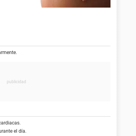
armente.
cardiacas.
ante el día.