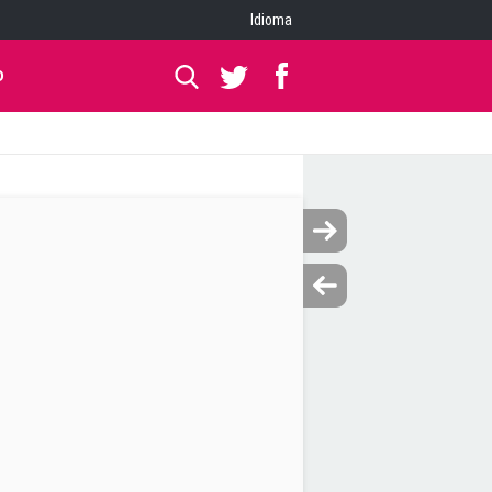
Idioma
O