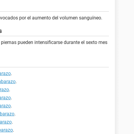
ovocados por el aumento del volumen sanguíneo.
s
 piernas pueden intensificarse durante el sexto mes
arazo
.
mbarazo
.
razo
.
arazo
.
arazo
.
mbarazo
.
arazo
.
barazo
.