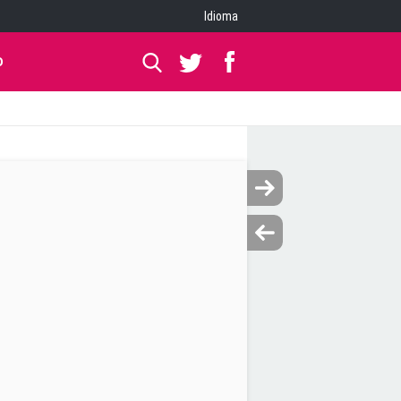
Idioma
O