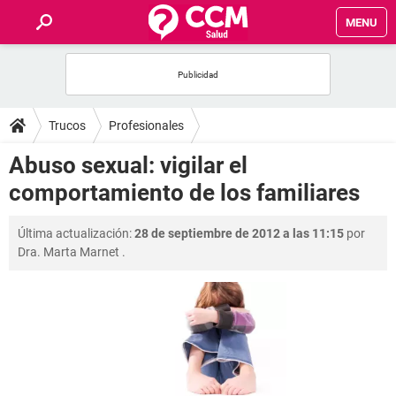
MENU
INICIO
FOROS
Trucos
Profesionales
SALUD
Abuso sexual: vigilar el
comportamiento de los familiares
FAMILIA
Última actualización:
28 de septiembre de 2012 a las 11:15
por
NUTRICIÓN
Dra. Marta Marnet
.
BIENESTAR
SEXUALIDAD
GLOSARIO