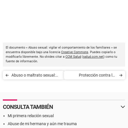
El documento « Abuso sexual: vigilar el comportamiento de los familiares » se
encuentra disponible bajo una licencia
Creative Commons
. Puedes copiarlo o
modificarlo libremente. No olvides citar a
CCM Salud
(
salud.ccm.net
) como tu
fuente de información.
Abuso o maltrato sexual:
Protección contra las
trastornos del
picaduras de insectos
comportamiento del menor
CONSULTA TAMBIÉN
Mi primera relación sexual
Abuse de mi hermana y aún me trauma