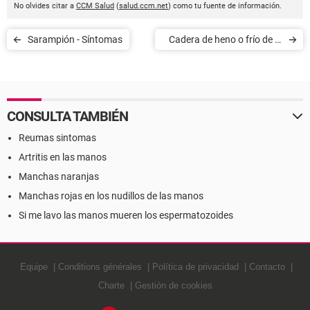
No olvides citar a
CCM Salud
(
salud.ccm.net
) como tu fuente de información.
Sarampión - Síntomas
Cadera de heno o frío de la
cadera - Síntomas
CONSULTA TAMBIÉN
Reumas sintomas
Artritis en las manos
Manchas naranjas
Manchas rojas en los nudillos de las manos
Si me lavo las manos mueren los espermatozoides
Equipe
Conditions générales
Política de privacidad
Contacto
Charte
Gestión de cookies