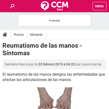
MENU
INICIO
FORUMS
Trucos
Glosario
SALUD
Reumatismo de las manos -
Síntomas
FAMILIA
Dernière mise à jour le
25 febrero 2019 à 04:22
par
Laura García
.
NUTRICIÓN
El reumatismo de las manos designa las enfermedades que
afectan las articulaciones de las manos.
BIENESTAR
SEXUALIDAD
GLOSARIO