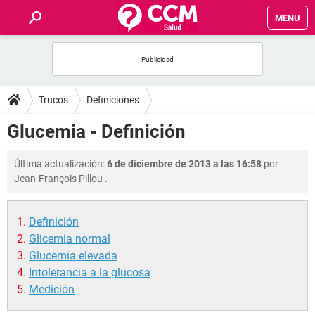
MENU
INICIO
FOROS
Trucos
Definiciones
SALUD
Glucemia - Definición
FAMILIA
Última actualización:
6 de diciembre de 2013 a las 16:58
por
Jean-François Pillou
.
NUTRICIÓN
Definición
BIENESTAR
Glicemia normal
Glucemia elevada
SEXUALIDAD
Intolerancia a la glucosa
Medición
GLOSARIO