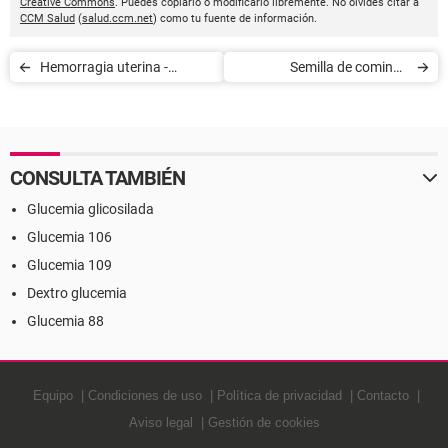
Creative Commons
. Puedes copiarlo o modificarlo libremente. No olvides citar a
CCM Salud
(
salud.ccm.net
) como tu fuente de información.
Hemorragia uterina -
Semilla de comino -
Definición
Definición
CONSULTA TAMBIÉN
Glucemia glicosilada
Glucemia 106
Glucemia 109
Dextro glucemia
Glucemia 88
Equipo
Condiciones de uso
Política de privacidad
Contacto
Aviso legal
Gestión de cookies