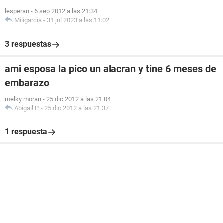
lesperan
-
6 sep 2012 a las 21:34
Miligarcia
-
31 jul 2023 a las 11:02
3 respuestas
ami esposa la pico un alacran y tine 6 meses de
embarazo
melky moran
-
25 dic 2012 a las 21:04
Abigail P.
-
25 dic 2012 a las 21:37
1 respuesta