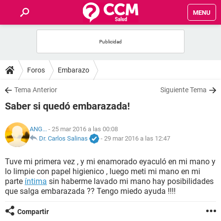
MENU
INICIO
FOROS
Foros
Embarazo
SALUD
Tema Anterior
Siguiente Tema
Saber si quedó embarazada!
FAMILIA
ANG...
- 25 mar 2016 a las 00:08
NUTRICIÓN
Dr. Carlos Salinas
-
29 mar 2016 a las 12:47
Tuve mi primera vez , y mi enamorado eyaculó en mi mano y
BIENESTAR
lo limpie con papel higienico , luego meti mi mano en mi
parte
íntima
sin haberme lavado mi mano hay posibilidades
SEXUALIDAD
que salga embarazada ?? Tengo miedo ayuda !!!!
Compartir
GLOSARIO