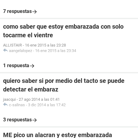
7 respuestas
como saber que estoy embarazada con solo
tocarme el vientre
ALLISTAIR
-
16 ene 2015 a las 23:28
aangelalopez
-
16 ene 2015 a las 23:34
1 respuesta
quiero saber si por medio del tacto se puede
detectar el embaraz
jaacqui
-
27 ago 2014 a las 01:41
c-salinas
-
3 dic 2014 a las 17:42
3 respuestas
ME pico un alacran y estoy embarazada