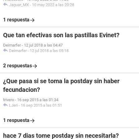
Jaguar_MX
-
10 may 2022 a las 20:28
1 respuesta
Que tan efectivas son las pastillas Evinet?
Deimarfer
-
12 jul 2018 a las 04:47
Deimarfer
-
12 jul 2018 a las 05:18
2 respuestas
¿Que pasa si se toma la postday sin haber
fecundacion?
trivero
-
16 sep 2015 a las 01:34
LJeri
-
16 sep 2015 a las 01:51
1 respuesta
hace 7 dias tome postday sin necesitarla?