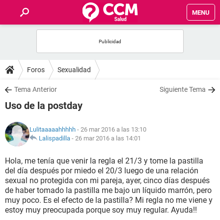
MENU
INICIO
FOROS
Foros
Sexualidad
SALUD
Tema Anterior
Siguiente Tema
Uso de la postday
FAMILIA
Lulitaaaaahhhhh
- 26 mar 2016 a las 13:10
NUTRICIÓN
Lalispadilla
-
26 mar 2016 a las 14:01
Hola, me tenía que venir la regla el 21/3 y tome la pastilla
BIENESTAR
del día después por miedo el 20/3 luego de una relación
sexual no protegida con mi pareja, ayer, cinco días después
SEXUALIDAD
de haber tomado la pastilla me bajo un líquido marrón, pero
muy poco. Es el efecto de la pastilla? Mi regla no me viene y
estoy muy preocupada porque soy muy regular. Ayuda!!
GLOSARIO