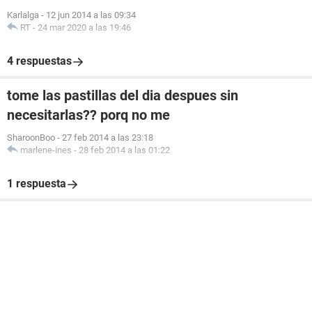
Karlalga
-
12 jun 2014 a las 09:34
RT
-
24 mar 2020 a las 19:46
4 respuestas
tome las pastillas del dia despues sin
necesitarlas?? porq no me
SharoonBoo
-
27 feb 2014 a las 23:18
marlene-ines
-
28 feb 2014 a las 01:22
1 respuesta