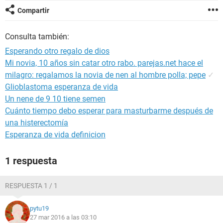
Compartir
Consulta también:
Esperando otro regalo de dios
Mi novia, 10 años sin catar otro rabo. parejas.net hace el
milagro: regalamos la novia de nen al hombre polla; pepe
✓
Glioblastoma esperanza de vida
Un nene de 9 10 tiene semen
Cuánto tiempo debo esperar para masturbarme después de
una histerectomía
Esperanza de vida definicion
1 respuesta
RESPUESTA 1 / 1
pytu19
27 mar 2016 a las 03:10