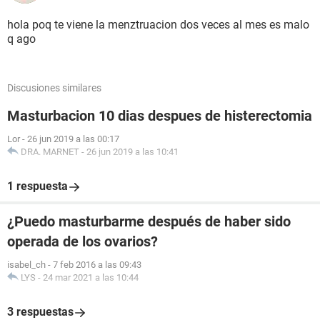
hola poq te viene la menztruacion dos veces al mes es malo
q ago
Discusiones similares
Masturbacion 10 dias despues de histerectomia
Lor
-
26 jun 2019 a las 00:17
DRA. MARNET
-
26 jun 2019 a las 10:41
1 respuesta
¿Puedo masturbarme después de haber sido
operada de los ovarios?
isabel_ch
-
7 feb 2016 a las 09:43
LYS
-
24 mar 2021 a las 10:44
3 respuestas