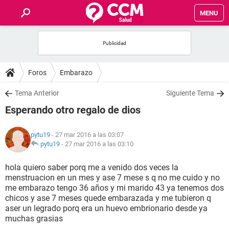
MENU
INICIO
FOROS
Foros
Embarazo
SALUD
Tema Anterior
Siguiente Tema
Esperando otro regalo de dios
FAMILIA
pytu19
- 27 mar 2016 a las 03:07
NUTRICIÓN
pytu19
-
27 mar 2016 a las 03:10
hola quiero saber porq me a venido dos veces la
BIENESTAR
menstruacion en un mes y ase 7 mese s q no me cuido y no
me embarazo tengo 36 años y mi marido 43 ya tenemos dos
SEXUALIDAD
chicos y ase 7 meses quede embarazada y me tubieron q
aser un legrado porq era un huevo embrionario desde ya
muchas grasias
GLOSARIO