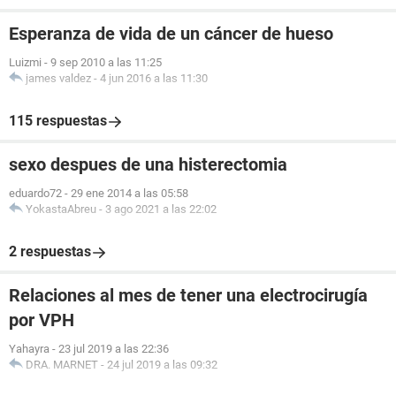
Esperanza de vida de un cáncer de hueso
Luizmi
-
9 sep 2010 a las 11:25
james valdez
-
4 jun 2016 a las 11:30
115 respuestas
sexo despues de una histerectomia
eduardo72
-
29 ene 2014 a las 05:58
YokastaAbreu
-
3 ago 2021 a las 22:02
2 respuestas
Relaciones al mes de tener una electrocirugía
por VPH
Yahayra
-
23 jul 2019 a las 22:36
DRA. MARNET
-
24 jul 2019 a las 09:32