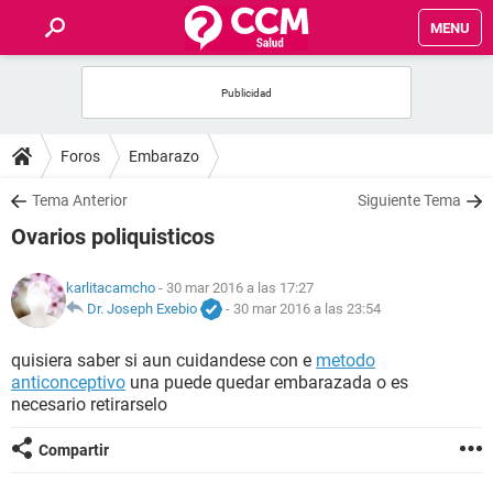
MENU
INICIO
FOROS
Foros
Embarazo
SALUD
Tema Anterior
Siguiente Tema
Ovarios poliquisticos
FAMILIA
karlitacamcho
- 30 mar 2016 a las 17:27
NUTRICIÓN
Dr. Joseph Exebio
-
30 mar 2016 a las 23:54
quisiera saber si aun cuidandese con e
metodo
BIENESTAR
anticonceptivo
una puede quedar embarazada o es
necesario retirarselo
SEXUALIDAD
Compartir
GLOSARIO