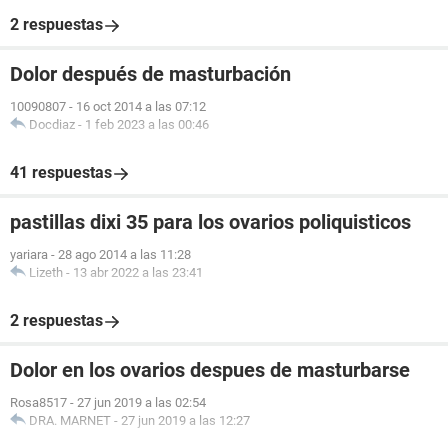
2 respuestas
Dolor después de masturbación
10090807
-
16 oct 2014 a las 07:12
Docdiaz
-
1 feb 2023 a las 00:46
41 respuestas
pastillas dixi 35 para los ovarios poliquisticos
yariara
-
28 ago 2014 a las 11:28
Lizeth
-
13 abr 2022 a las 23:41
2 respuestas
Dolor en los ovarios despues de masturbarse
Rosa8517
-
27 jun 2019 a las 02:54
DRA. MARNET
-
27 jun 2019 a las 12:27