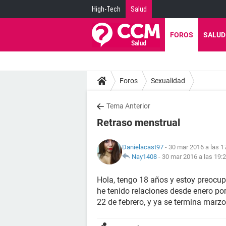
High-Tech
Salud
FOROS
SALUD
Foros
Sexualidad
Tema Anterior
Retraso menstrual
Danielacast97
- 30 mar 2016 a las 1
Nay1408
-
30 mar 2016 a las 19:
Hola, tengo 18 años y estoy preocup
he tenido relaciones desde enero p
22 de febrero, y ya se termina marzo