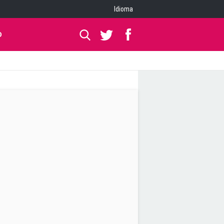
Idioma
O