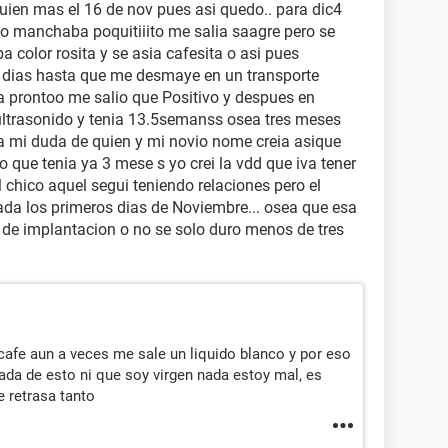
uien mas el 16 de nov pues asi quedo.. para dic4
o manchaba poquitiiito me salia saagre pero se
 color rosita y se asia cafesita o asi pues
 dias hasta que me desmaye en un transporte
a prontoo me salio que Positivo y despues en
ultrasonido y tenia 13.5semanss osea tres meses
a mi duda de quien y mi novio nome creia asique
o que tenia ya 3 mese s yo crei la vdd que iva tener
chico aquel segui teniendo relaciones pero el
a los primeros dias de Noviembre... osea que esa
 de implantacion o no se solo duro menos de tres
cafe aun a veces me sale un liquido blanco y por eso
a de esto ni que soy virgen nada estoy mal, es
 retrasa tanto