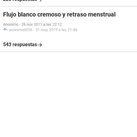
Flujo blanco cremoso y retraso menstrual
Anonimo
-
26 nov 2011 a las 22:12
anonimo0026
-
31 may 2019 a las 21:49
543 respuestas