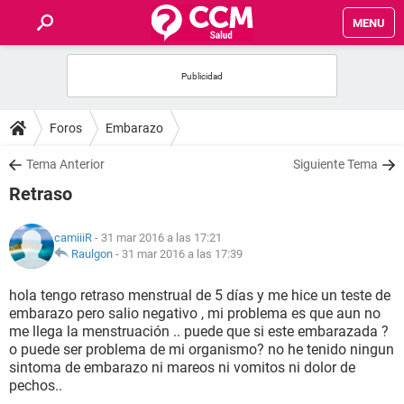
MENU
INICIO
FOROS
Foros
Embarazo
SALUD
Tema Anterior
Siguiente Tema
Retraso
FAMILIA
camiiiR
- 31 mar 2016 a las 17:21
NUTRICIÓN
Raulgon
-
31 mar 2016 a las 17:39
hola tengo retraso menstrual de 5 días y me hice un teste de
BIENESTAR
embarazo pero salio negativo , mi problema es que aun no
me llega la menstruación .. puede que si este embarazada ?
SEXUALIDAD
o puede ser problema de mi organismo? no he tenido ningun
sintoma de embarazo ni mareos ni vomitos ni dolor de
pechos..
GLOSARIO