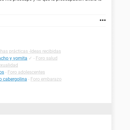
chas prácticas -Ideas recibidas
acho y vomita
✓
-
Foro salud
exualidad
os
-
Foro adolescentes
 cabergolina
-
Foro embarazo