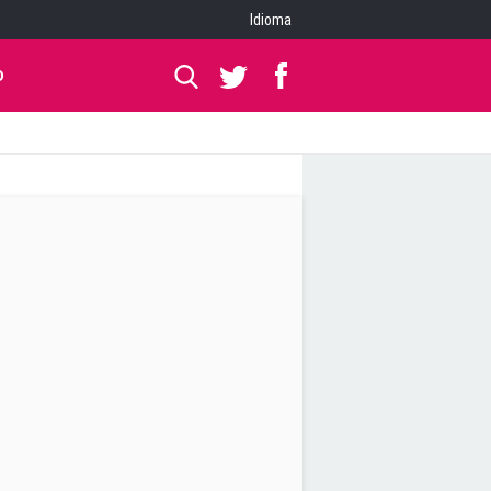
Idioma
O