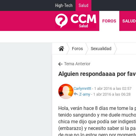
High-Tech
Salud
FOROS
SALUD
Foros
Sexualidad
Tema Anterior
Alguien respondaaaa por fav
Carlymnttt
- 1 abr 2016 a las 02:57
Z-amy
-
1 abr 2016 a las 06:28
Hola, verán hace 8 días me tome la p
tenido sangrando y me duele mucho
chica me dijo que podía ser indiges
(embarazo) y necesito saber si la pa
de que no lo estoy pero por momento