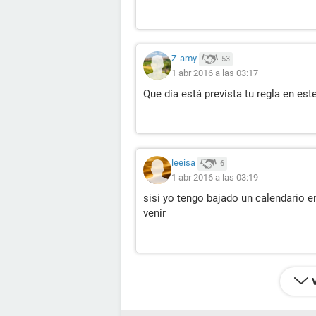
Z-amy
53
1 abr 2016 a las 03:17
Que día está prevista tu regla en est
leeisa
6
1 abr 2016 a las 03:19
sisi yo tengo bajado un calendario 
venir