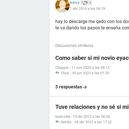
leeisa
6
1 abr 2016 a las 06:19
hay lo descarge me qedo con los dos
te va dando los pasos te enseńa co
Discusiones similares
Como saber si mi novio eyac
Chappis
-
11 nov 2020 a las 08:12
Chus
-
30 jun 2023 a las 01:20
3 respuestas
Tuve relaciones y no sé si mi
luzecoita
-
15 dic 2012 a las 06:36
Nenita
-
26 abr 2022 a las 17:22