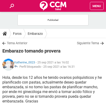
MENU
INICIO
FOROS
Foros
Embarazo
SALUD
Tema Anterior
Siguiente Tema
Embarazo tomando provera
FAMILIA
Katherine_0023
- 25 sep 2021 a las 16:02
NUTRICIÓN
Perfil bloqueado -
25 sep 2021 a las 16:31
Hola, desde los 12 años he tenido ovarios poliquísticos y he
BIENESTAR
planificado con pastas, actualmente deseo quedar
embarazada, si no tomo las pastas de planificar mancho,
SEXUALIDAD
por ende mi ginecóloga me envió a tomar acido fólico y
provera, pero no se si tomando provera pueda quedar
embarazada. Gracias
GLOSARIO