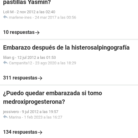
pastillas Yasmín?
Loli M
-
2 nov 2012 a las 02:40
marlene-ines
-
24 mar 2017 a las 00:56
10 respuestas
Embarazo después de la histerosalpingografía
lilian g
-
12 jul 2012 a las 01:53
Campanita12
-
23 ago 2020 a las 18:29
311 respuestas
¿Puedo quedar embarazada si tomo
medroxiprogesterona?
jessivero
-
9 jul 2012 a las 19:57
Marina
-
1 feb 2023 a las 16:27
134 respuestas