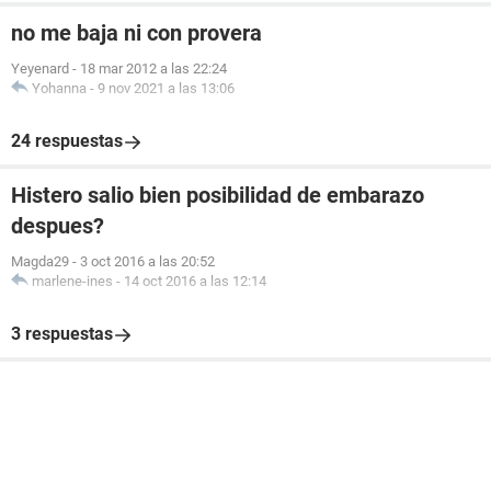
no me baja ni con provera
Yeyenard
-
18 mar 2012 a las 22:24
Yohanna
-
9 nov 2021 a las 13:06
24 respuestas
Histero salio bien posibilidad de embarazo
despues?
Magda29
-
3 oct 2016 a las 20:52
marlene-ines
-
14 oct 2016 a las 12:14
3 respuestas