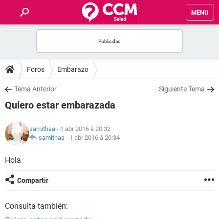
MENU
INICIO
FORUMS
Foros
Embarazo
SALUD
Tema Anterior
Siguiente Tema
Quiero estar embarazada
FAMILIA
samithaa
- 1 abr 2016 à 20:32
NUTRICIÓN
samithaa
-
1 abr 2016 à 20:34
Hola
BIENESTAR
Compartir
SEXUALIDAD
Consulta también:
GLOSARIO