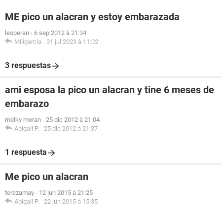
ME pico un alacran y estoy embarazada
lesperan
-
6 sep 2012 à 21:34
Miligarcia
-
31 jul 2023 à 11:02
3 respuestas
ami esposa la pico un alacran y tine 6 meses de
embarazo
melky moran
-
25 dic 2012 à 21:04
Abigail P.
-
25 dic 2012 à 21:37
1 respuesta
Me pico un alacran
terezamay
-
12 jun 2015 à 21:25
Abigail P.
-
22 jun 2015 à 15:35