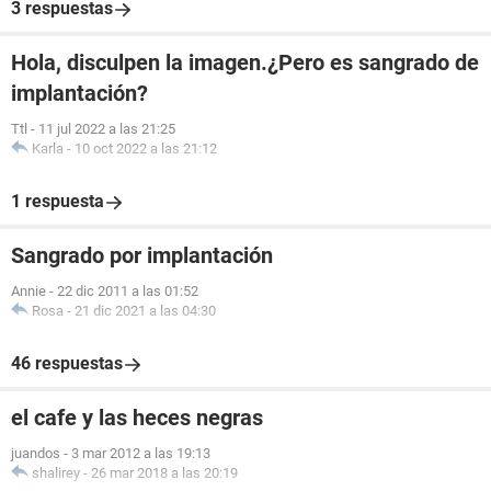
3 respuestas
Hola, disculpen la imagen.¿Pero es sangrado de
implantación?
Ttl
-
11 jul 2022 a las 21:25
Karla
-
10 oct 2022 a las 21:12
1 respuesta
Sangrado por implantación
Annie
-
22 dic 2011 a las 01:52
Rosa
-
21 dic 2021 a las 04:30
46 respuestas
el cafe y las heces negras
juandos
-
3 mar 2012 a las 19:13
shalirey
-
26 mar 2018 a las 20:19