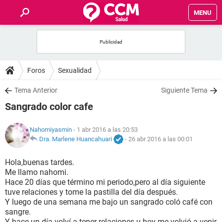
MENU
INICIO
FOROS
Foros
Sexualidad
SALUD
Tema Anterior
Siguiente Tema
Sangrado color cafe
FAMILIA
Nahomiyasmin
- 1 abr 2016 a las 20:53
NUTRICIÓN
Dra. Marlene Huancahuari
-
26 abr 2016 a las 00:01
Hola,buenas tardes.
BIENESTAR
Me llamo nahomi.
Hace 20 días que término mi periodo,pero al día siguiente
SEXUALIDAD
tuve relaciones y tome la pastilla del día después.
Y luego de una semana me bajo un sangrado coló café con
sangre.
GLOSARIO
Y hace un día volví a tener relaciones u hoy me volvió a venir