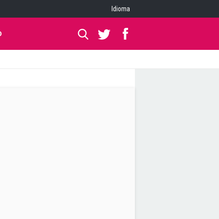
Idioma
O