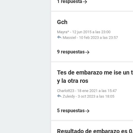
1 respuesta
Gch
Mayra*
-
12 jun 2015 a las 23:00
Massiel
-
10 feb 2023 a las 23:57
9 respuestas
Tes de embarazo me ise un t
y la otra ros
Charlott23
-
18 ene 2021 a las 15:47
Zuleidy
-
3 oct 2023 a las 18:05
5 respuestas
Resultado de embarazo es 0