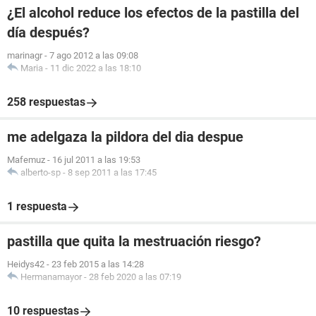
¿El alcohol reduce los efectos de la pastilla del
día después?
marinagr
-
7 ago 2012 a las 09:08
Maria
-
11 dic 2022 a las 18:10
258 respuestas
me adelgaza la pildora del dia despue
Mafemuz
-
16 jul 2011 a las 19:53
alberto-sp
-
8 sep 2011 a las 17:45
1 respuesta
pastilla que quita la mestruación riesgo?
Heidys42
-
23 feb 2015 a las 14:28
Hermanamayor
-
28 feb 2020 a las 07:19
10 respuestas