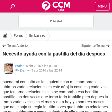
MENU
INICIO
FOROS
Foros
Embarazo
SALUD
Tema Anterior
Siguiente Tema
Necesito ayuda con la pastilla del dia despues
FAMILIA
vitalcr
- 5 abr 2016 a las 03:10
NUTRICIÓN
Z-amy
-
5 abr 2016 a las 22:14
bueno mi consulta es la siguiente con mi enamorada
BIENESTAR
ubimos varias relaciones en este año] la cosa esq cada ves
que teniamos relaciones ella se compraba esa bendita
SEXUALIDAD
pastilla las dos veces que tomo todo trankilo pero depues la
tomo varias veces en el mes y asta hoy ya son tres meses
que no le baja su regla la ultima ves que tubimos relaciones
GLOSARIO
no nos cuidamos y eyacule dentro de ella pero una semana