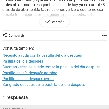
antes abia tomado esa pastilla el dia de hoy ya se cumple 3
dias de de aber tenido las relaciones ya kiero que tome esa
pastila lmi pregunta es la siguiemte si ella podria estar
embarazada] en que afectara al bebe-desde-el-nacimiento-
Ver más
hasta-el-ano-de-edad bebe] o en el trascurso del embarazo
por q tomo varias veces esa pastilla tengo miedo q ambos
salgan dañados el bebe y ella ayudenme que hago
Compartir
porfavor¡¡¡¡¡¡¡¡¡¡¡¡¡¡¡¡
Consulta también:
Necesito ayuda con la pastilla del dia despues
Pastilla del dia después
Cuantas veces se puede tomar la pastilla del dia despues
Pastilla del día después nombre
Pastilla del dia despues ovulol
Sangrado despues de la pastilla del dia despues
1 respuesta