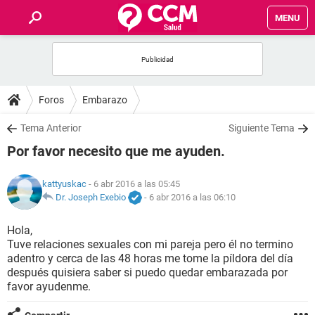
MENU
INICIO
FOROS
Foros
Embarazo
SALUD
Tema Anterior
Siguiente Tema
Por favor necesito que me ayuden.
FAMILIA
kattyuskac
- 6 abr 2016 a las 05:45
NUTRICIÓN
Dr. Joseph Exebio
-
6 abr 2016 a las 06:10
Hola,
BIENESTAR
Tuve relaciones sexuales con mi pareja pero él no termino
adentro y cerca de las 48 horas me tome la píldora del día
SEXUALIDAD
después quisiera saber si puedo quedar embarazada por
favor ayudenme.
GLOSARIO