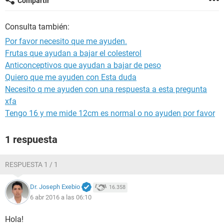
Compartir
Consulta también:
Por favor necesito que me ayuden.
Frutas que ayudan a bajar el colesterol
Anticonceptivos que ayudan a bajar de peso
Quiero que me ayuden con Esta duda
Necesito q me ayuden con una respuesta a esta pregunta
xfa
Tengo 16 y me mide 12cm es normal o no ayuden por favor
1 respuesta
RESPUESTA 1 / 1
Dr. Joseph Exebio
16.358
6 abr 2016 a las 06:10
Hola!