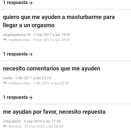
1 respuesta
quiero que me ayuden a masturbarme para
llegar a un orgasmo
angelapalomo18
-
7 mar 2017 a las 19:47
marlene-ines
-
8 mar 2017 a las 00:05
1 respuesta
necesito comentarios que me ayuden
karito
-
1 dic 2011 a las 23:19
marlene-ines
-
1 dic 2011 a las 23:43
1 respuesta
me ayudan por favor, necesito repuesta
chiquilla22
-
5 sep 2014 a las 17:58
Romina
-
25 mar 2020 a las 08:09