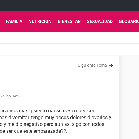
FAMILIA
NUTRICIÓN
BIENESTAR
SEXUALIDAD
GLOSARI
Siguiente Tema
6 a las 04:28
hac unos dias q siento nauseas y empec con
anas d vomitar, tengo muy pocos dolores d ovarios y
ro y me dio negativo pero aun asi sigo con todos
de ser que este embarazada??.