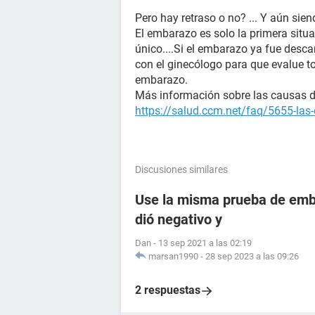
Pero hay retraso o no? ... Y aún siend
El embarazo es solo la primera situac
único....Si el embarazo ya fue desca
con el ginecólogo para que evalue t
embarazo.
Más información sobre las causas de 
https://salud.ccm.net/faq/5655-las-
Discusiones similares
Use la misma prueba de emba
dió negativo y
Dan
-
13 sep 2021 a las 02:19
marsan1990
-
28 sep 2023 a las 09:26
2 respuestas