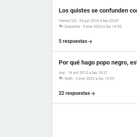
Los quistes se confunden c
Yaresi123
-
24 jun 2016 a las 03:47
Deyanira
-
9 ene 2023 a las 14:55
5 respuestas
Por qué hago popo negro, e
isai
-
16 oct 2012 a las 19:21
Ruth
-
3 ene 2022 a las 13:23
22 respuestas