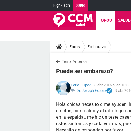
High-Tech
Salud
FOROS
SALUD
Foros
Embarazo
Tema Anterior
Puede ser embarazo?
Carla-LOpeZ
- 8 abr 2016 a las 13:36
Dr. Joseph Exebio
-
9 abr 201
Hola chicas necesito q me ayuden, 
eructos, como algo y al rato tngo g
en la espalda.. me hic un teste case
estos sintomas y cada vez mas, pue
Necesito qe respondan por favor.