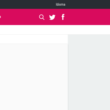
Idioma
O