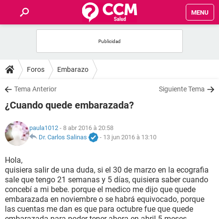
MENU
INICIO
FORUMS
Foros
Embarazo
SALUD
Tema Anterior
Siguiente Tema
¿Cuando quede embarazada?
FAMILIA
paula1012
- 8 abr 2016 à 20:58
NUTRICIÓN
Dr. Carlos Salinas
-
13 jun 2016 à 13:10
Hola,
BIENESTAR
quisiera salir de una duda, si el 30 de marzo en la ecografia
sale que tengo 21 semanas y 5 días, quisiera saber cuando
SEXUALIDAD
concebí a mi bebe. porque el medico me dijo que quede
embarazada en noviembre o se habrá equivocado, porque
las cuentas me dan es que para octubre fue que quede
GLOSARIO
embarazada para poder tener ahora en abril 5 meses.