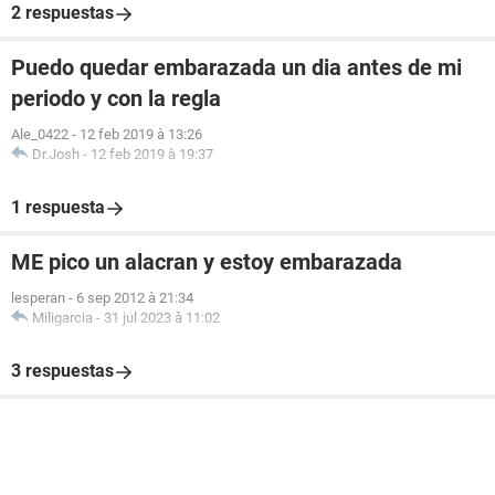
2 respuestas
Puedo quedar embarazada un dia antes de mi
periodo y con la regla
Ale_0422
-
12 feb 2019 à 13:26
Dr.Josh
-
12 feb 2019 à 19:37
1 respuesta
ME pico un alacran y estoy embarazada
lesperan
-
6 sep 2012 à 21:34
Miligarcia
-
31 jul 2023 à 11:02
3 respuestas