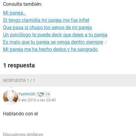
Consulta también:
Mi pareja..
Si tengo clamidia mi pareja me fue infiel
Que pasa si chupo los senos de mi pareja
Un psicólogo te puede decir que dejes a tu pareja
Es malo que tu pareja se venga dentro siempre
✓
Mi pareja me ha hecho dedos y he sangrado
1 respuesta
RESPUESTA 1 / 1
Yashini30
14
9 abr 2016 a las 03:40
Hablando con el
Discusiones similares