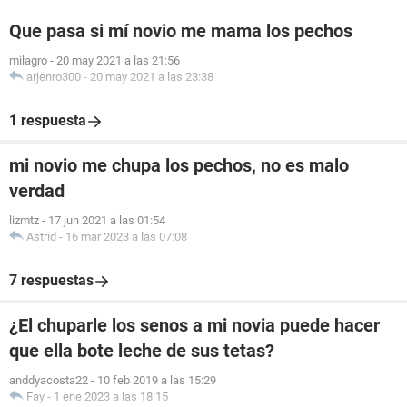
Que pasa si mí novio me mama los pechos
milagro
-
20 may 2021 a las 21:56
arjenro300
-
20 may 2021 a las 23:38
1 respuesta
mi novio me chupa los pechos, no es malo
verdad
lizmtz
-
17 jun 2021 a las 01:54
Astrid
-
16 mar 2023 a las 07:08
7 respuestas
¿El chuparle los senos a mi novia puede hacer
que ella bote leche de sus tetas?
anddyacosta22
-
10 feb 2019 a las 15:29
Fay
-
1 ene 2023 a las 18:15