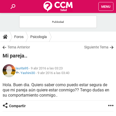
MENU
INICIO
FOROS
Foros
Psicología
SALUD
Tema Anterior
Siguiente Tema
Mi pareja..
FAMILIA
laurita95
- 9 abr 2016 a las 03:23
NUTRICIÓN
Yashini30
-
9 abr 2016 a las 03:40
Hola. Buen dia. Quiero saber como puedo estar segura de
BIENESTAR
que mi pareja aún quiere estar conmigo?? Tengo dudas en
su comportamiento conmigo..
SEXUALIDAD
Compartir
GLOSARIO