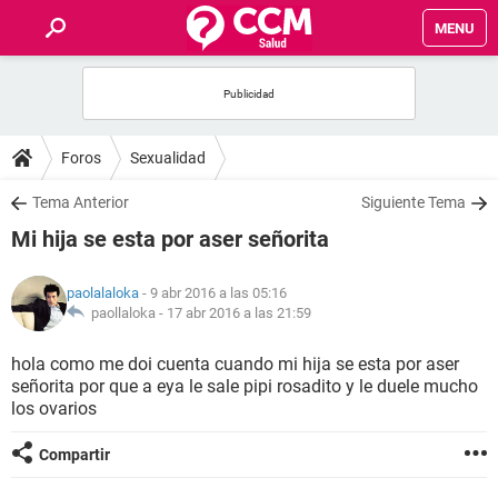
MENU
INICIO
FOROS
Foros
Sexualidad
SALUD
Tema Anterior
Siguiente Tema
Mi hija se esta por aser señorita
FAMILIA
paolalaloka
- 9 abr 2016 a las 05:16
NUTRICIÓN
paollaloka -
17 abr 2016 a las 21:59
hola como me doi cuenta cuando mi hija se esta por aser
BIENESTAR
señorita por que a eya le sale pipi rosadito y le duele mucho
los ovarios
SEXUALIDAD
Compartir
GLOSARIO