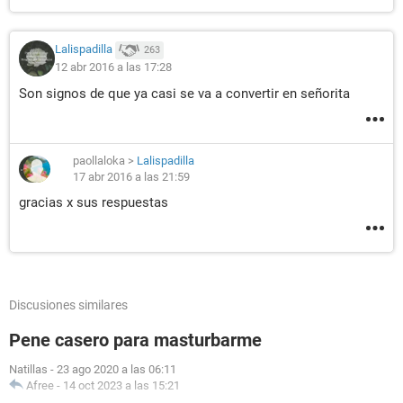
Lalispadilla
263
12 abr 2016 a las 17:28
Son signos de que ya casi se va a convertir en señorita
paollaloka
>
Lalispadilla
17 abr 2016 a las 21:59
gracias x sus respuestas
Discusiones similares
Pene casero para masturbarme
Natillas
-
23 ago 2020 a las 06:11
Afree
-
14 oct 2023 a las 15:21