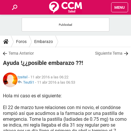
MENU
INICIO
FOROS
Foros
Embarazo
SALUD
Tema Anterior
Siguiente Tema
Ayuda !¿¿posible embarazo ??!
FAMILIA
tzeitel
- 11 abr 2016 a las 06:22
NUTRICIÓN
Teutli1
-
11 abr 2016 a las 06:53
Hola mi caso es el siguiente:
BIENESTAR
El 22 de marzo tuve relaciones con mi novio, el condónse
SEXUALIDAD
rompió así que acudimos a la farmacia por una pastilla de
emergencia. Tome la pastilla (ladiades de 0.75 mg) ta como
se indica, mi regla llegaba el día 31 soy regular pero se
GLOSARIO
atraso por un día llego el primero de abril y termino el 7.