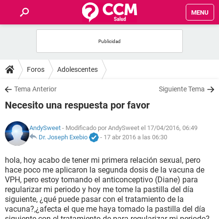
MENU
INICIO
FOROS
Foros
Adolescentes
SALUD
Tema Anterior
Siguiente Tema
Necesito una respuesta por favor
FAMILIA
AndySweet
- Modificado por AndySweet el 17/04/2016, 06:49
NUTRICIÓN
Dr. Joseph Exebio
-
17 abr 2016 a las 06:30
hola, hoy acabo de tener mi primera relación sexual, pero
BIENESTAR
hace poco me aplicaron la segunda dosis de la vacuna de
VPH, pero estoy tomando el anticonceptivo (Diane) para
SEXUALIDAD
regularizar mi periodo y hoy me tome la pastilla del día
siguiente, ¿qué puede pasar con el tratamiento de la
vacuna?,¿afecta el que me haya tomado la pastilla del día
GLOSARIO
siguiente con el tratamiento de para regularizar mi periodo?