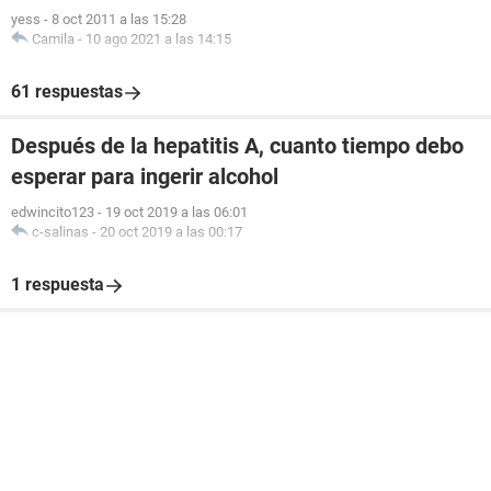
yess
-
8 oct 2011 a las 15:28
Camila
-
10 ago 2021 a las 14:15
61 respuestas
Después de la hepatitis A, cuanto tiempo debo
esperar para ingerir alcohol
edwincito123
-
19 oct 2019 a las 06:01
c-salinas
-
20 oct 2019 a las 00:17
1 respuesta