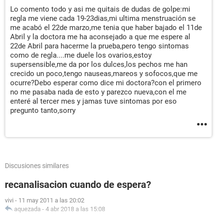
Lo comento todo y asi me quitais de dudas de golpe:mi
regla me viene cada 19-23dias,mi ultima menstruación se
me acabó el 22de marzo,me tenia que haber bajado el 11de
Abril y la doctora me ha aconsejado a que me espere al
22de Abril para hacerme la prueba,pero tengo sintomas
como de regla....me duele los ovarios,estoy
supersensible,me da por los dulces,los pechos me han
crecido un poco,tengo nauseas,mareos y sofocos,que me
ocurre?Debo esperar como dice mi doctora?con el primero
no me pasaba nada de esto y parezco nueva,con el me
enteré al tercer mes y jamas tuve sintomas por eso
pregunto tanto,sorry
Discusiones similares
recanalisacion cuando de espera?
vivi
-
11 may 2011 a las 20:02
aquezada
-
4 abr 2018 a las 15:08