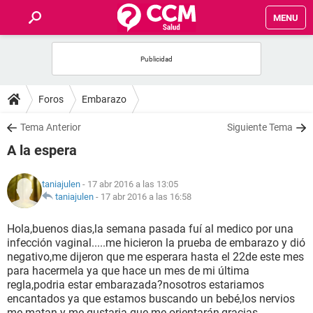
MENU
INICIO
FOROS
Foros
Embarazo
SALUD
Tema Anterior
Siguiente Tema
A la espera
FAMILIA
taniajulen
- 17 abr 2016 a las 13:05
NUTRICIÓN
taniajulen
-
17 abr 2016 a las 16:58
Hola,buenos dias,la semana pasada fuí al medico por una
BIENESTAR
infección vaginal.....me hicieron la prueba de embarazo y dió
negativo,me dijeron que me esperara hasta el 22de este mes
SEXUALIDAD
para hacermela ya que hace un mes de mi última
regla,podria estar embarazada?nosotros estariamos
encantados ya que estamos buscando un bebé,los nervios
GLOSARIO
me matan y me gustaria que me orientarán,gracias