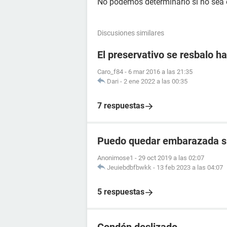
No podemos determinarlo si no sea 
Discusiones similares
El preservativo se resbalo ha
Caro_f84
-
6 mar 2016 a las 21:35
Dari
-
2 ene 2022 a las 00:35
7 respuestas
Puedo quedar embarazada si 
Anonimose1
-
29 oct 2019 a las 02:07
Jeuiebdbfbwkk
-
13 feb 2023 a las 04:07
5 respuestas