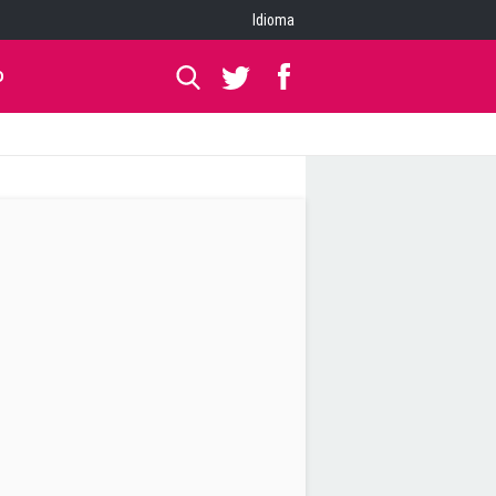
Idioma
O