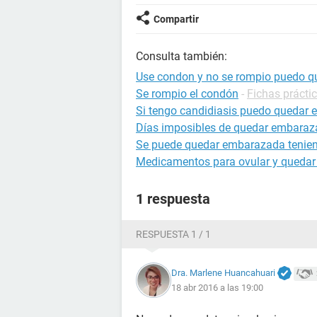
Compartir
Consulta también:
Use condon y no se rompio puedo 
Se rompio el condón
-
Fichas prácti
Si tengo candidiasis puedo quedar
Días imposibles de quedar embara
Se puede quedar embarazada tenien
Medicamentos para ovular y queda
1 respuesta
RESPUESTA 1 / 1
Dra. Marlene Huancahuari
18 abr 2016 a las 19:00