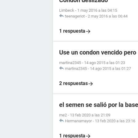
Condón deslizado
Limbeck
-
1 may 2016 a las 04:15
teenageriot
-
2 may 2016 a las 06:44
1 respuesta
Use un condon vencido pero 
martina2345
-
14 ago 2015 a las 01:23
martina2345
-
14 ago 2015 a las 01:27
2 respuestas
el semen se salió por la ba
me2
-
13 feb 2020 a las 21:09
Hermanamayor
-
13 feb 2020 a las 23:16
1 respuesta