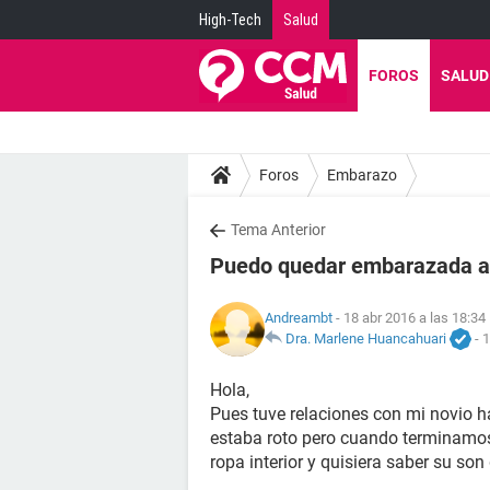
High-Tech
Salud
FOROS
SALUD
Foros
Embarazo
Tema Anterior
Puedo quedar embarazada a
Andreambt
- 18 abr 2016 a las 18:34
Dra. Marlene Huancahuari
-
1
Hola,
Pues tuve relaciones con mi novio 
estaba roto pero cuando terminamos
ropa interior y quisiera saber su so